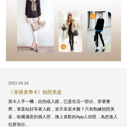
2021.04.2
4
《 穿搭美學 4 》拍照美姿
當今人手一機，自拍或入鏡，已是生活一部分。穿著整
齊，筆直站好等著入鏡，豈不呆若木雞？只有熟練拍照美
姿，收藏滿意的個人照，換上喜歡的App人頭照，為您進入
社群加分。