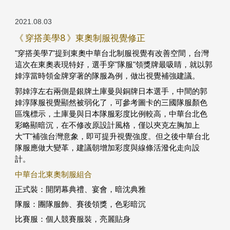
2021.08.03
《 穿搭美學8 》東奧制服視覺修正
"穿搭美學7"提到東奧中華台北制服視覺有改善空間，台灣
這次在東奧表現特好，選手穿"隊服"領獎牌最吸睛，就以郭
婞淳當時領金牌穿著的隊服為例，做出視覺補強建議。
郭婞淳左右兩側是銀牌土庫曼與銅牌日本選手，中間的郭
婞淳隊服視覺顯然被弱化了，可參考圖卡的三國隊服顏色
區塊標示，土庫曼與日本隊服彩度比例較高，中華台北色
彩略顯暗沉，在不修改原設計風格，僅以夾克左胸加上
大"T"補強台灣意象，即可提升視覺強度。但之後中華台北
隊服應做大變革，建議朝增加彩度與線條活潑化走向設
計。
中華台北東奧制服組合
正式裝：開閉幕典禮、宴會，暗沈典雅
隊服：團隊服飾、賽後領獎，色彩暗沉
比賽服：個人競賽服裝，亮麗貼身