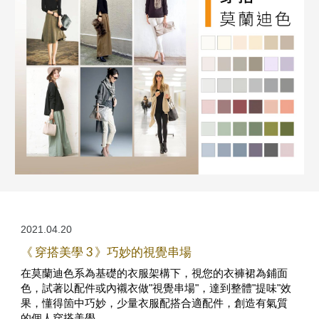
2021.04.20
《 穿搭美學 3 》巧妙的視覺串場
在莫蘭迪色系為基礎的衣服架構下，視您的衣褲裙為鋪面
色，試著以配件或內襯衣做"視覺串場"，達到整體"提味"效
果，懂得箇中巧妙，少量衣服配搭合適配件，創造有氣質
的個人穿搭美學。