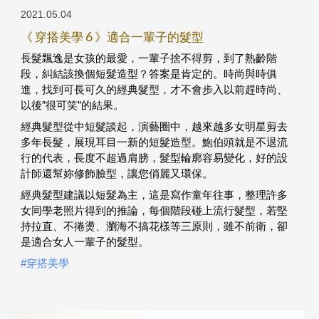
2021.05.04
《 穿搭美學 6 》適合一輩子的髮型
長髮飄逸是女孩的最愛，一輩子捨不得剪，到了熟齡階
段，糾結該換個短髮造型？答案是肯定的。時尚與時俱
進，找到可長可久的經典髮型，才不會步入以前趕時尚、
以後”很可笑”的結果。
經典髮型從中短髮談起，演藝圈中，越來越多女明星剪去
多年長髮，展現耳目一新的短髮造型。鮑伯頭就是不退流
行的代表，長度不超過肩膀，髮型輪廓容易變化，好的設
計師還幫妳修飾臉型，讓您俏麗又環保。
經典髮型建議以短髮為主，這是寫作童年往事，整理許多
女同學老照片得到的推論，每個階段碰上流行髮型，若堅
持拉直、不捲燙、瀏海不搞花樣等三原則，雖不前衛，卻
是適合女人一輩子的髮型。
#穿搭美學