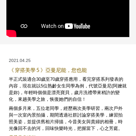
2021.04.25
《 穿搭美學 5 》亞曼尼能，您也能
半正式裝適合30歲至70歲穿搭應用，看完穿搭系列發表的
內容，現在就以5位熟齡女生同學為例，代號亞曼尼(阿嬤就
是妳)，年輕時個個是漂亮寶貝，歲月洗禮帶來稍許的變
化，來趟美學之旅，恢復她們的自信！
兩個多月來，五位老同學，經歷兩次美學研習，兩次戶外
與一次室內景拍攝，期間透過社群討論穿搭美學，練習拍
照美姿，並提供舊相片掃描，今昔美女與貴婦的相冊，時
光像回不去的河，回味快樂時光，把握當下，心之芳庭。