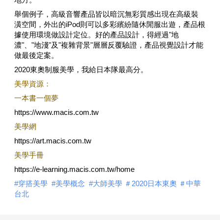
舉個例子，高級音響產品皆以暗沉無彩質感出現在高級裝
潢空間，外出的iPod則可以多彩繽紛隨休閒服出遊，產品根
據使用環境做設計定位。好的產品設計，得經過"地
濃"、"地淺"及"複雜背景"層層反覆驗證，產品視覺設計才能
做最後定案。
2020東奧制服美學，我給日本隊最高分。
美學資源：
一本書一個夢
https://www.macis.com.tw
美學網
https://art.macis.com.tw
美學手冊
https://e-learning.macis.com.tw/home
#穿搭美學
 #美學概念
 #大師美學
 ＃2020日本東奧
 ＃中華
台北