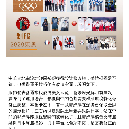
中華台北由設計師周裕穎獲得設計修改權，整體視覺還不
錯，但視覺運用技巧仍有改進空間，說明如下：
服飾發表會通常找俊男美女示範，會場燈光鮮明有層次，
實際到了運用場合，彩度與中間色都需要模擬環境變化做
修正調整。本圖卡左下，有一張郭婞淳在頒獎台領取金牌
的圓形相片，左右兩側是銀牌土庫曼與銅牌日本，站在中
間的郭婞淳隊服視覺瞬間被弱化了，且郭婞淳橘色比賽服
裝與日本隊服撞衫，與中華台北色系不搭，是需要修正的
地方。