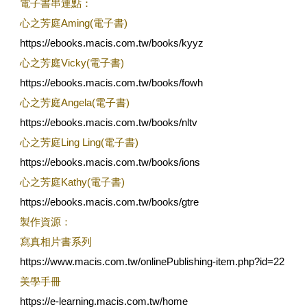
電子書串連點：
心之芳庭Aming(電子書)
https://ebooks.macis.com.tw/books/kyyz
心之芳庭Vicky(電子書)
https://ebooks.macis.com.tw/books/fowh
心之芳庭Angela(電子書)
https://ebooks.macis.com.tw/books/nltv
心之芳庭Ling Ling(電子書)
https://ebooks.macis.com.tw/books/ions
心之芳庭Kathy(電子書)
https://ebooks.macis.com.tw/books/gtre
製作資源：
寫真相片書系列
https://www.macis.com.tw/onlinePublishing-item.php?id=22
美學手冊
https://e-learning.macis.com.tw/home