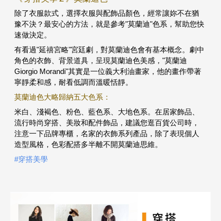
除了衣服款式，選擇衣服與配飾品顏色，經常讓妳不在猶
豫不決？最安心的方法，就是參考"莫蘭迪"色系，幫助您快
速做決定。
有看過"延禧宮略"宮廷劇，對莫蘭迪色會有基本概念。劇中
角色的衣飾、背景道具，呈現莫蘭迪色美感，"莫蘭迪
Giorgio Morandi"其實是一位義大利油畫家，他的畫作帶著
寧靜柔和感，耐看低調而溫暖恬靜。
莫蘭迪色大略歸納五大色系：
米白、淺褐色、粉色、藍色系、大地色系。在居家飾品、
流行時尚穿搭、美妝和配件飾品，建議您逛百貨公司時，
注意一下品牌專櫃，名家的衣飾系列產品，除了表現個人
造型風格，色彩配搭多半離不開莫蘭迪思維。
#穿搭美學