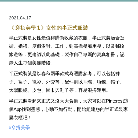
2021.0
4
.
17
《 穿搭美學 1 》女性的半正式服裝
半正式裝是女性最值得購買收藏的衣服，半正式裝適合逛
街、婚禮、度假派對、工作，到高檔餐廳用餐，以及郵輪
旅遊等，更建議以此基礎，製作自己專屬的寫真相冊，記
錄人生每個美麗階段。
半正式裝就是以春秋兩季款式為選購參考，可以包括褲
子、裙子、襯衫、外套等，配件則以耳環、項鍊、帽子、
太陽眼鏡、皮包、圍巾與鞋子等，容易混搭運用。
半正式裝看起來正式又沒太大負擔，大家可以在Pinterest這
個App找到靈感，心動不如行動，開始組建您的半正式裝專
屬衣櫃吧！
#穿搭美學