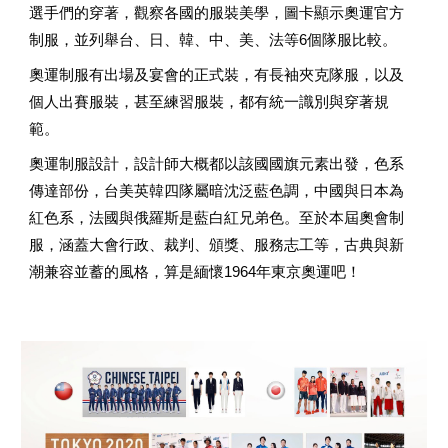
選手們的穿著，觀察各國的服裝美學，圖卡顯示奧運官方
制服，並列舉台、日、韓、中、美、法等6個隊服比較。
奧運制服有出場及宴會的正式裝，有長袖夾克隊服，以及
個人出賽服裝，甚至練習服裝，都有統一識別與穿著規
範。
奧運制服設計，設計師大概都以該國國旗元素出發，色系
傳達部份，台美英韓四隊屬暗沈泛藍色調，中國與日本為
紅色系，法國與俄羅斯是藍白紅兄弟色。至於本屆奧會制
服，涵蓋大會行政、裁判、頒獎、服務志工等，古典與新
潮兼容並蓄的風格，算是緬懷1964年東京奧運吧！