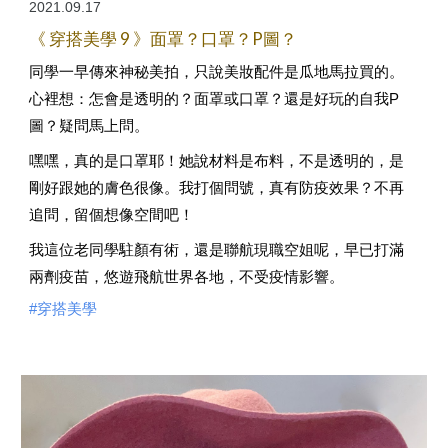
2021.09.17
《 穿搭美學 9 》面罩？口罩？P圖？
同學一早傳來神秘美拍，只說美妝配件是瓜地馬拉買的。
心裡想：怎會是透明的？面罩或口罩？還是好玩的自我P
圖？疑問馬上問。
嘿嘿，真的是口罩耶！她說材料是布料，不是透明的，是
剛好跟她的膚色很像。我打個問號，真有防疫效果？不再
追問，留個想像空間吧！
我這位老同學駐顏有術，還是聯航現職空姐呢，早已打滿
兩劑疫苗，悠遊飛航世界各地，不受疫情影響。
#穿搭美學