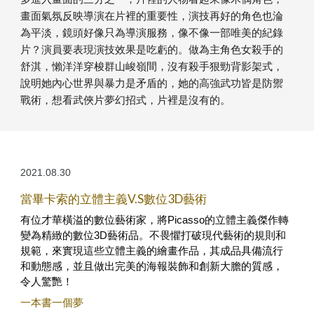
畫面氣氛反映導演在片裡的重要性，演技再好的角色也淪
為平淡，鏡頭好像只為導演服務，像不像一部唯美的紀錄
片？演員要表現演技效果是吃虧的。做為主角色女殺手的
舒淇，懶洋洋穿梭群山峻嶺間，沒有殺手狠勁背影架式，
說明她內心世界與暴力是矛盾的，她的高強武功皆是防禦
戰術，想看武俠片夢幻招式，片裡是沒有的。
2021.0
8
.
3
0
當畢卡索的立體主義V.S數位3D藝術
有位才華橫溢的數位藝術家，將Picasso的立體主義傑作轉
變為精緻的數位3D藝術品。不畏懼打破現代藝術的規則和
規範，來實現這些立體主義的繪畫作品，其成品具備流行
和動態感，並且做出完美的海報裝飾和創新大膽的質感，
令人驚艷！
一本書一個夢