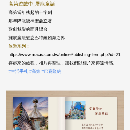
高第遊戲中_屠龍童話
高第當年執起的十字劍
那年降龍後神聖矗立著
歌劇魅影的面具陽台
施展魔法魅惑巴特羅如海之界
旅遊系列：
https://www.macis.com.tw/onlinePublishing-item.php?id=21
存起來的旅程，相片再整理，讓我們以相片來傳達情感。
#生活手札
 #高第
 #巴賽隆納