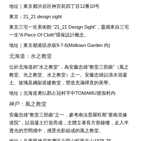
地址｜東京都渋谷区神宮前四丁目12番10号
東京：21_21 design sight
東京三宅一生美術館 "21_21 Design Sight"，靈感來自三宅
一生“A Piece Of Cloth”環保設計概念。
地址｜東京都港區赤坂9-7-6(Midtown Garden 內)
北海道：水之教堂
位於北海道的"水之教堂"，為安藤忠雄"教堂三部曲"（風之
教堂、光之教堂、水之教堂）之一。安藤忠雄以清水混凝
土、玻璃及綱架搭建教堂，營造充滿禪意的美學。
地址｜北海道勇払郡占冠村字中TOMAMU渡假村內
神戶：風之教堂
安藤忠雄"教堂三部曲"之一，參考南法普羅旺斯"塞南克修
道院"，以混凝土打造而成，主體立著長方形鐘樓，走入半
透光的空間感中，感受光影組成的風之教堂。
地址｜兵庫県神戸市灘区六甲山町西谷山1878-78