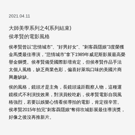
2021.04.11
大師美學系列之4(系列結束)
侯孝賢的電影風格
侯孝賢曾以"悲情城市"、"好男好女"、"刺客聶隱娘"3度榮獲
金馬獎最佳導演，"悲情城市"拿下1989年威尼斯影展最高榮
譽金獅獎。侯孝賢備受國際影壇肯定，但侯孝賢作品手法
太個人風格，缺乏商業色彩，偏喜好萊塢口味的美國片商
興趣缺缺。
侯的風格，鏡頭才是主角，長鏡頭遠距觀察人物，這種運
鏡模式不利演技效果，對演員較吃虧，侯孝賢電影自我風
格強烈，若要以娛樂心情看侯導拍的電影，肯定很辛苦。
侯孝賢2015年拍完"刺客聶隱娘“奪得坎城影展最佳導演獎，
好像之後沒再推新片。