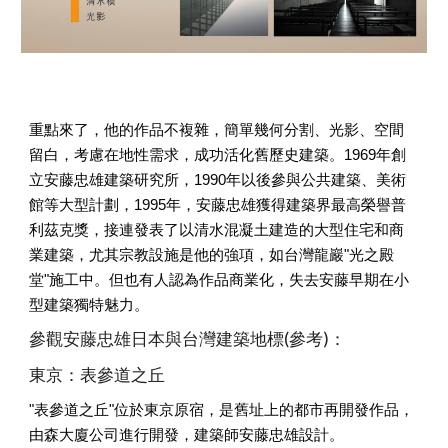
重點來了，他的作品不複雜，簡單幾何分割、光影、空間
留白，考慮在地性需求，成功活化舊歷史建築。1969年創
立安藤忠雄建築研究所，1990年以後參與公共建築、美術
館等大型計劃，1995年，安藤忠雄獲得建築界最高榮譽普
利茲克獎，接連發表了以清水混凝土建造的大型住宅和商
業建築，尤其宗教設施是他的強項，如台灣龍巖"光之殿
堂"施工中。但也有人認為作品商業化，失去安藤早期在小
型建築獨特魅力。
參觀安藤忠雄日本與台灣建築地標(參考)：
東京：表參道之丘
"表參道之丘"位於東京原宿，是舊址上的都市再開發作品，
由森大廈公司進行開發，建築師安藤忠雄設計。