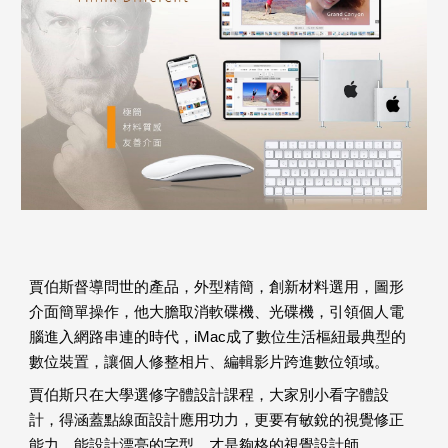
賈伯斯督導問世的產品，外型精簡，創新材料選用，圖形
介面簡單操作，他大膽取消軟碟機、光碟機，引領個人電
腦進入網路串連的時代，iMac成了數位生活樞紐最典型的
數位裝置，讓個人修整相片、編輯影片跨進數位領域。
賈伯斯只在大學選修字體設計課程，大家別小看字體設
計，得涵蓋點線面設計應用功力，更要有敏銳的視覺修正
能力，能設計漂亮的字型，才是夠格的視覺設計師。