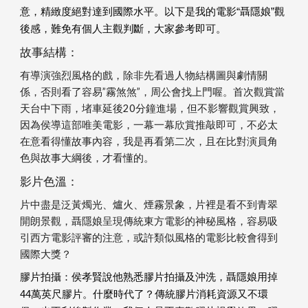
意，精緻度絕對達到國際水平。以下是我的電影“聶隱娘”觀
後感，難免有個人主觀判斷，大家參考即可。
故事結構：
有導演強烈風格的戲，除非先看過人物結構圖與劇情關
係，否則看了容易”霧煞煞”，周公會找上門喔。首次觀賞當
天台中下雨，堵車延後20分鐘進場，但不影響觀賞興致，
因為侯導這部唯美電影，一幕一幕欣賞推敲即可，不必太
在意看得懂故事內容，我是再看第二次，且在比對演員角
色與故事大綱後，才看懂的。
影片色溫：
片中盡是泛黃燭光、爐火、煙霧景象，片裡是看不到青翠
開朗景觀，聶隱娘呈現傳統東方電影的神秘風格，容易吸
引西方電影評審的注意，或許類似風格的電影比較會得到
國際大獎？
膠片拍攝：侯孝賢說他熟悉膠片拍攝及沖洗，聶隱娘用掉
44萬英尺膠片。什麼時代了？傳統膠片消耗資源又不環