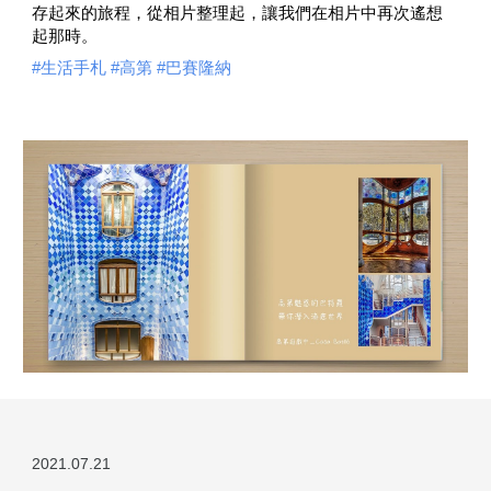
存起來的旅程，從相片整理起，讓我們在相片中再次遙想
起那時。
#生活手札
 #高第
 #巴賽隆納
2021.0
7
.
21