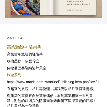
2021.07.
4
高第遊戲中_駐衛兵
高第當年派駐的駐衛兵
物換星移    依舊佇立
俯瞰著巴賽隆納這片天空
旅遊系列：
https://www.macis.com.tw/onlinePublishing-item.php?id=21
存起來的旅程，相片再整理，讓我們以相片來傳達情感。
對建築的喜愛來自於某年偶然，看到高第相關一系列書
籍，對他的駐衛兵的防護面罩煙囪留下深深喜愛的好感！
相片書成為一份禮物。