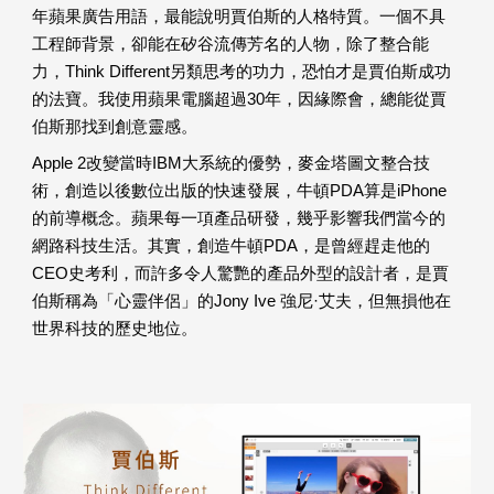
年蘋果廣告用語，最能說明賈伯斯的人格特質。一個不具
工程師背景，卻能在矽谷流傳芳名的人物，除了整合能
力，Think Different另類思考的功力，恐怕才是賈伯斯成功
的法寶。我使用蘋果電腦超過30年，因緣際會，總能從賈
伯斯那找到創意靈感。
Apple 2改變當時IBM大系統的優勢，麥金塔圖文整合技
術，創造以後數位出版的快速發展，牛頓PDA算是iPhone
的前導概念。蘋果每一項產品研發，幾乎影響我們當今的
網路科技生活。其實，創造牛頓PDA，是曾經趕走他的
CEO史考利，而許多令人驚艷的產品外型的設計者，是賈
伯斯稱為「心靈伴侶」的Jony Ive 強尼·艾夫，但無損他在
世界科技的歷史地位。