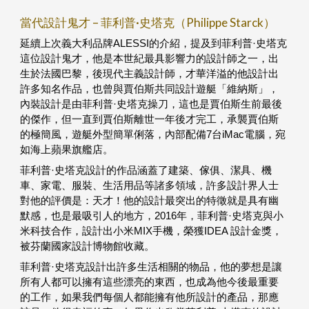
當代設計鬼才 – 菲利普·史塔克（Philippe Starck）
延續上次義大利品牌ALESSI的介紹，提及到菲利普·史塔克
這位設計鬼才，他是本世紀最具影響力的設計師之一，出
生於法國巴黎，後現代主義設計師，才華洋溢的他設計出
許多知名作品，也曾與賈伯斯共同設計遊艇「維納斯」，
內裝設計是由菲利普·史塔克操刀，這也是賈伯斯生前最後
的傑作，但一直到賈伯斯離世一年後才完工，承襲賈伯斯
的極簡風，遊艇外型簡單俐落，內部配備7台iMac電腦，宛
如海上蘋果旗艦店。
菲利普·史塔克設計的作品涵蓋了建築、傢俱、潔具、機
車、家電、服裝、生活用品等諸多領域，許多設計界人士
對他的評價是：天才！他的設計最突出的特徵就是具有幽
默感，也是最吸引人的地方，2016年，菲利普·史塔克與小
米科技合作，設計出小米MIX手機，榮獲IDEA 設計金獎，
被芬蘭國家設計博物館收藏。
菲利普·史塔克設計出許多生活相關的物品，他的夢想是讓
所有人都可以擁有這些漂亮的東西，也成為他今後最重要
的工作，如果我們每個人都能擁有他所設計的產品，那應