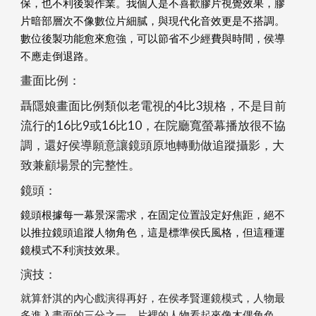
保，也不利後製作業。我個人是不喜歡膠片視覺效果，膠
片暗部層次不像數位片細膩，與現代化音效更是不搭調。
數位後製功能愈來愈強，可以節省不少經費與時間，侯導
不應走倒退路。
畫面比例：
聶隱娘畫面比例類似老電視的4比3規格，不是目前
流行的16比9或16比10，在院廳寬螢幕播放很不協
調，還好侯導願意讓鏡頭原地轉動做追蹤攝影，大
致兼顧場景的完整性。
鏡頭：
鏡頭根據每一幕景深需求，在固定位置設定好焦距，絕不
以推拉鏡頭追蹤人物角色，這是標準侯氏風格，但這種運
鏡模式不利演技效果。
演技：
就算舒淇的內心戲演得再好，在侯孝賢運鏡模式，人物最
多進入畫面的三分之一，片裡的人物看起來像木偶角色，