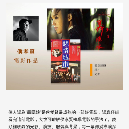
個人認為"聶隱娘"是侯孝賢最成熟的ㄧ部好電影，認真仔細
看完這部電影，大致可暸解侯孝賢執導電影的手法了。鏡
頭裡收錄的光影、演技、服裝與背景，每一幕佈滿導演深